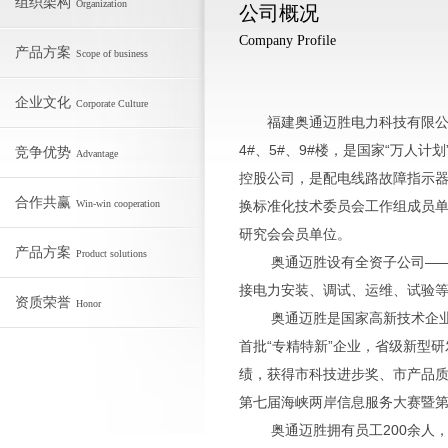
组织架构
Organization
公司概况
Company Profile
产品方案
Scope of business
企业文化
Corporate Culture
福建奥通迈胜电力科技有限公司（Fujian 
4#、5#、9#楼，是国家“万人
竞争优势
Advantage
控股公司，是配电线路故障指示
合作共赢
Win-win cooperation
换标准化技术委员会工作组成员
研究会会员单位。
产品方案
Product solutions
奥通迈胜设有全资子公司——福
接电力安装、调试、运维、试验
资质荣誉
Honor
奥通迈胜是国家高新技术企业、
首批“专精特新”企业，省级新型
绩，获得市科技进步奖、市产品
第七届海峡两岸信息服务大赛暨
奥通迈胜拥有员工200余人，其